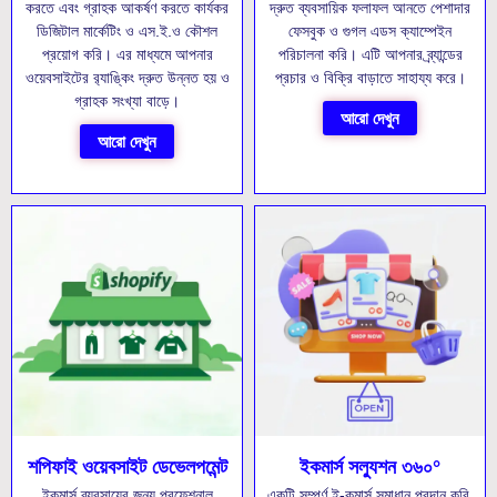
করতে এবং গ্রাহক আকর্ষণ করতে কার্যকর
দ্রুত ব্যবসায়িক ফলাফল আনতে পেশাদার
ডিজিটাল মার্কেটিং ও এস.ই.ও কৌশল
ফেসবুক ও গুগল এডস ক্যাম্পেইন
প্রয়োগ করি। এর মাধ্যমে আপনার
পরিচালনা করি। এটি আপনার ব্র্যান্ডের
ওয়েবসাইটের র‍্যাঙ্কিং দ্রুত উন্নত হয় ও
প্রচার ও বিক্রি বাড়াতে সাহায্য করে।
গ্রাহক সংখ্যা বাড়ে।
আরো দেখুন
আরো দেখুন
শপিফাই ওয়েবসাইট ডেভেলপমেন্ট
ইকমার্স সল্যুশন ৩৬০°
ইকমার্স ব্যবসায়ের জন্য প্রফেশনাল
একটি সম্পূর্ণ ই-কমার্স সমাধান প্রদান করি,