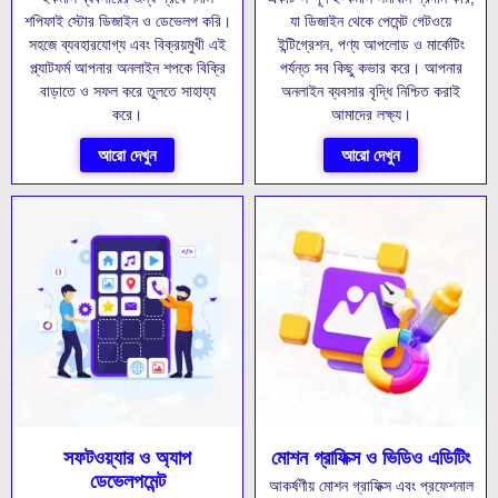
শপিফাই স্টোর ডিজাইন ও ডেভেলপ করি।
যা ডিজাইন থেকে পেমেন্ট গেটওয়ে
সহজে ব্যবহারযোগ্য এবং বিক্রয়মুখী এই
ইন্টিগ্রেশন, পণ্য আপলোড ও মার্কেটিং
প্ল্যাটফর্ম আপনার অনলাইন শপকে বিক্রি
পর্যন্ত সব কিছু কভার করে। আপনার
বাড়াতে ও সফল করে তুলতে সাহায্য
অনলাইন ব্যবসার বৃদ্ধি নিশ্চিত করাই
করে।
আমাদের লক্ষ্য।
আরো দেখুন
আরো দেখুন
সফটওয়্যার ও অ্যাপ
মোশন গ্রাফিক্স ও ভিডিও এডিটিং
ডেভেলপমেন্ট
আকর্ষণীয় মোশন গ্রাফিক্স এবং প্রফেশনাল