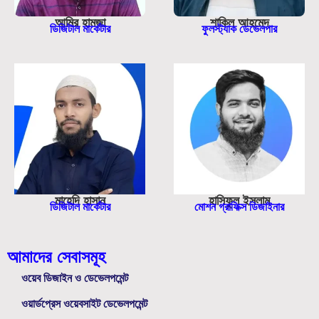
আমির হামজা
শাকিল আহমেদ
ডিজিটাল মার্কেটার
ফুলস্ট্যাক ডেভেলপার
মাহেদি হাসান
হাসিফুল ইসলাম
ডিজিটাল মার্কেটার
মোশন গ্রাফিক্স ডিজাইনার
আমাদের সেবাসমূহ
ওয়েব ডিজাইন ও ডেভেলপমেন্ট
ওয়ার্ডপ্রেস ওয়েবসাইট ডেভেলপমেন্ট