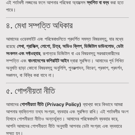
এই শর্তাবলী লঙ্ঘনের ফলে আপনার পরিষেবা অ্যাক্সেস
স্থগিত বা বন্ধ
করা হতে
পারে।
৪. মেধা সম্পত্তি অধিকার
আমাদের ওয়েবসাইট এবং পরিষেবাগুলিতে প্রদর্শিত সমস্ত বিষয়বস্তু, যার মধ্যে
রয়েছে
লেখা, গ্রাফিক্স, লোগো, চিত্র, অডিও ক্লিপ, ডিজিটাল ডাউনলোড, ডেটা
সংকলন এবং সফ্টওয়্যার
, রূপান্তর ডিজিটাল বা এর বিষয়বস্তু সরবরাহকারীদের
সম্পত্তি এবং
বাংলাদেশের কপিরাইট আইন
দ্বারা সুরক্ষিত। আমাদের পূর্ব লিখিত
অনুমতি ছাড়া কোনো বিষয়বস্তু অনুলিপি, পুনরুত্পাদন, বিতরণ, প্রকাশ, প্রদর্শন,
সঞ্চালন, বা বিক্রি করা যাবে না।
৫. গোপনীয়তা নীতি
আমাদের
গোপনীয়তা নীতি (Privacy Policy)
ব্যাখ্যা করে কিভাবে আমরা
আপনার ব্যক্তিগত তথ্য সংগ্রহ, ব্যবহার এবং সুরক্ষিত রাখি। এই শর্তাবলীর অংশ
হিসাবে গোপনীয়তা নীতিও অন্তর্ভুক্ত। আমাদের পরিষেবাগুলি ব্যবহার করে,
আপনি আমাদের গোপনীয়তা নীতি অনুযায়ী আপনার ডেটা সংগ্রহ এবং ব্যবহারে
সম্মত হন।