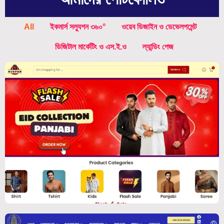
All
ইকমার্স সল্যুশন ৩৬০°
ওয়েব ডিজাইন ও ডেভেলপমেন্ট
ডিজিটাল মার্কেটিং ও এস.ই.ও
ল্যান্ডিং পেজ