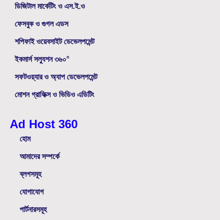
ডিজিটাল মার্কেটিং ও এস.ই.ও
ফেসবুক ও গুগল এডস
শপিফাই ওয়েবসাইট ডেভেলপমেন্ট
ইকমার্স সল্যুশন ৩৬০°
সফটওয়্যার ও অ্যাপ ডেভেলপমেন্ট
মোশন গ্রাফিক্স ও ভিডিও এডিটিং
Ad Host 360
হোম
আমাদের সম্পর্কে
ব্লগসমূহ
যোগাযোগ
পার্টনারসমূহ