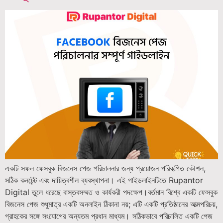
একটি সফল ফেসবুক বিজনেস পেজ পরিচালনার জন্য প্রয়োজন পরিকল্পিত কৌশল,
সঠিক কনটেন্ট এবং দায়িত্বশীল ব্যবস্থাপনা। এই গাইডলাইনটিতে Rupantor
Digital তুলে ধরেছে বাস্তবসম্মত ও কার্যকরী পদক্ষেপ।বর্তমান বিশ্বে একটি ফেসবুক
বিজনেস পেজ শুধুমাত্র একটি অনলাইন ঠিকানা নয়; এটি একটি প্রতিষ্ঠানের আত্মপরিচয়,
গ্রাহকের সঙ্গে সংযোগের অন্যতম প্রধান মাধ্যম। সঠিকভাবে পরিচালিত একটি পেজ