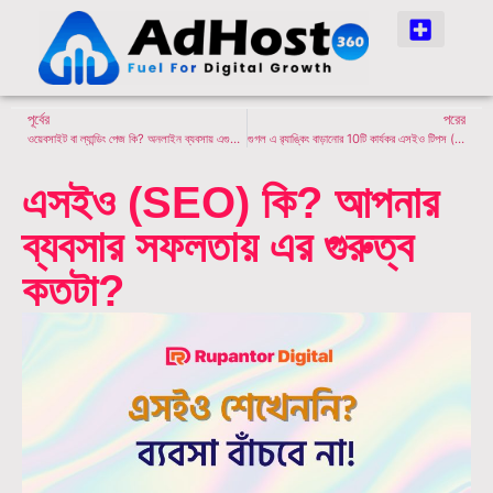
পূর্বের
পরের
ওয়েবসাইট বা ল্যান্ডিং পেজ কি? অনলাইন ব্যবসায় এগুলো কিভাবে ভূমিকা রাখে?
গুগল এ র‍্যাঙ্কিং বাড়ানোর 10টি কার্যকর এসইও টিপস (পূর্ণাঙ্গ গাইড 2025)
এসইও (SEO) কি? আপনার
ব্যবসার সফলতায় এর গুরুত্ব
কতটা?