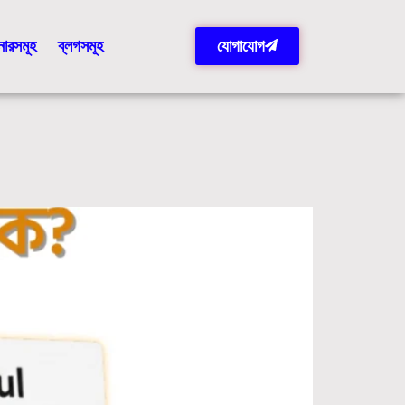
টনারসমূহ
ব্লগসমূহ
যোগাযোগ